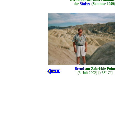
der
Südsee
(Sommer 1999
Bernd
am Zabriskie Poin
(3. Juli 2002) [+68° C!]